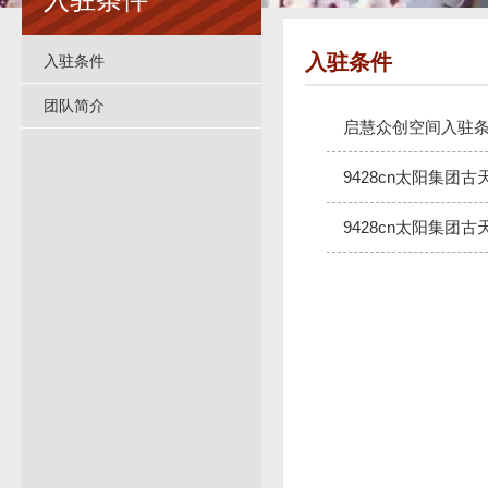
入驻条件
入驻条件
团队简介
启慧众创空间入驻
9428cn太阳集团
9428cn太阳集团