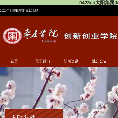
9428cn太阳集团
2026年8月9日星期日2:55:20
首页
关于我们
新闻资讯
通知公告
入驻条件