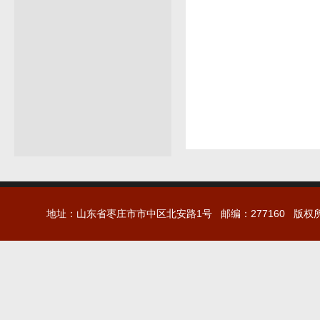
地址：山东省枣庄市市中区北安路1号 邮编：277160 版权所有